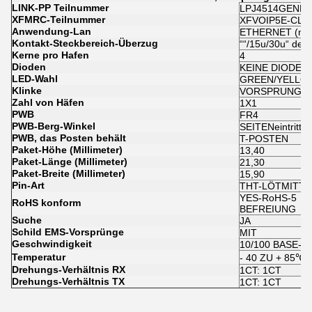
LINK-PP Teilnummer
LPJ4514GENL
XFMRC-Teilnummer
XFVOIP5E-CLG
Anwendung-Lan
ETHERNET (nic
Kontakt-Steckbereich-Überzug
““/15u/30u“ de
Kerne pro Hafen
4
Dioden
KEINE DIODEN
LED-Wahl
GREEN/YELLO
Klinke
VORSPRUNG U
Zahl von Häfen
1X1
PWB
FR4
PWB-Berg-Winkel
SEITENeintritt
PWB, das Posten behält
T-POSTEN
Paket-Höhe (Millimeter)
13,40
Paket-Länge (Millimeter)
21,30
Paket-Breite (Millimeter)
15,90
Pin-Art
THT-LÖTMITTE
YES-RoHS-5 M
RoHS konform
BEFREIUNG
Suche
JA
Schild EMS-Vorsprünge
MIT
Geschwindigkeit
10/100 BASE-T
Temperatur
- 40 ZU + 85℃
Drehungs-Verhältnis RX
1CT: 1CT
Drehungs-Verhältnis TX
1CT: 1CT