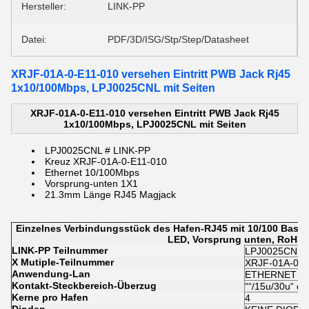
Hersteller:
LINK-PP
Datei:
PDF/3D/ISG/Stp/Step/Datasheet
XRJF-01A-0-E11-010 versehen Eintritt PWB Jack Rj45
1x10/100Mbps, LPJ0025CNL mit Seiten
XRJF-01A-0-E11-010 versehen Eintritt PWB Jack Rj45
1x10/100Mbps, LPJ0025CNL mit Seiten
LPJ0025CNL # LINK-PP
Kreuz XRJF-01A-0-E11-010
Ethernet 10/100Mbps
Vorsprung-unten 1X1
21.3mm Länge
RJ45 Magjack
Einzelnes Verbindungsstück des Hafen-RJ45 mit 10/100 Basis-
LED, Vorsprung unten, RoHS
LINK-PP Teilnummer
LPJ0025CNL
X Mutiple-Teilnummer
XRJF-01A-0-E
Anwendung-Lan
ETHERNET (ni
Kontakt-Steckbereich-Überzug
““/15u/30u“ 
Kerne pro Hafen
4