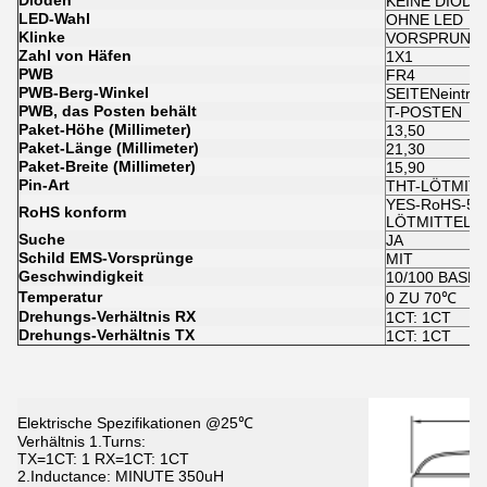
Dioden
KEINE DIODE
LED-Wahl
OHNE LED
Klinke
VORSPRUNG
Zahl von Häfen
1X1
PWB
FR4
PWB-Berg-Winkel
SEITENeintritt
PWB, das Posten behält
T-POSTEN
Paket-Höhe (Millimeter)
13,50
Paket-Länge (Millimeter)
21,30
Paket-Breite (Millimeter)
15,90
Pin-Art
THT-LÖTMIT
YES-RoHS-5 
RoHS konform
LÖTMITTEL-
Suche
JA
Schild EMS-Vorsprünge
MIT
Geschwindigkeit
10/100 BASE-
Temperatur
0 ZU 70℃
Drehungs-Verhältnis RX
1CT: 1CT
Drehungs-Verhältnis TX
1CT: 1CT
Elektrische Spezifikationen @25℃
Verhältnis 1.Turns:
TX=1CT: 1 RX=1CT: 1CT
2.Inductance: MINUTE 350uH