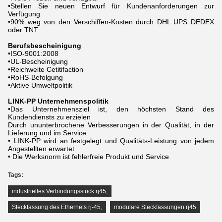
•Stellen Sie neuen Entwurf für Kundenanforderungen zur
Verfügung
•90% weg von den Verschiffen-Kosten durch DHL UPS DEDEX
oder TNT
Berufsbescheinigung
•ISO-9001:2008
•UL-Bescheinigung
•Reichweite Cetitifaction
•RoHS-Befolgung
•Aktive Umweltpolitik
LINK-PP Unternehmenspolitik
•Das Unternehmensziel ist, den höchsten Stand des
Kundendiensts zu erzielen
Durch ununterbrochene Verbesserungen in der Qualität, in der
Lieferung und im Service
• LINK-PP wird an festgelegt und Qualitäts-Leistung von jedem
Angestellten erwartet
• Die Werksnorm ist fehlerfreie Produkt und Service
Tags:
industrielles Verbindungsstück rj45
,
Steckfassung des Ethernets rj-45
,
modulare Steckfassungen rj45