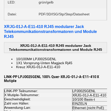
LED:
grün/gelb
Datei:
PDF/3D/ISG/Stp/Step/Datasheet
XRJG-01J-A-E11-410 RJ45 modularer Jack
Telekommunikationstransformatoren und Module
RJ45
XRJG-01J-A-E11-410 RJ45 modularer Jack
Telekommunikationstransformatoren und Module RJ45
1
0/100M#
LPJ0025GENL
1X1 Vorsprung-Unten
Magjack Rj45
Kreuz XRJG-01J-A-E11-410
LINK-PP LPJ0025GENL 100% Quer-XRJG-01J-A-E11-410 X
Mutiple
LINK-PP Teilnummer:
LPJ0025GENL
X Mutiple-Teilnummer:
XRJG-01J-A-E11-410
Geschwindigkeit:
10/100 Basis-t
Zahl von Häfen:
EINZELN
Anwendung-Lan:
Ethernet (nicht PoE)