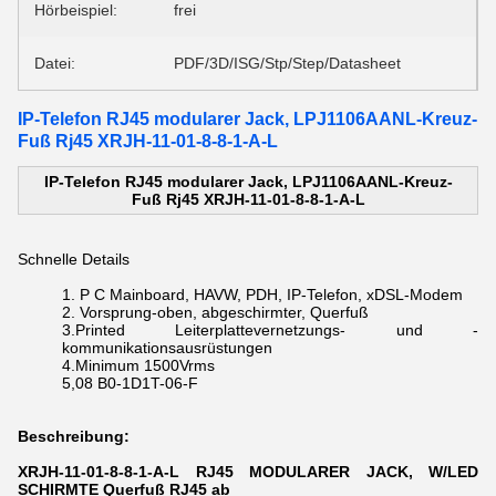
Hörbeispiel:
frei
Datei:
PDF/3D/ISG/Stp/Step/Datasheet
IP-Telefon RJ45 modularer Jack, LPJ1106AANL-Kreuz-
Fuß Rj45 XRJH-11-01-8-8-1-A-L
IP-Telefon RJ45 modularer Jack, LPJ1106AANL-Kreuz-
Fuß Rj45 XRJH-11-01-8-8-1-A-L
Schnelle Details
1.
P C Mainboard, HAVW, PDH, IP-Telefon, xDSL-Modem
2.
Vorsprung-oben, abgeschirmter, Querfuß
3.Printed Leiterplattevernetzungs- und -
kommunikationsausrüstungen
4.Minimum 1500Vrms
5,08
B0-1D1T-06-F
Beschreibung:
XRJH-11-01-8-8-1-A-L RJ45 MODULARER JACK, W/LED
SCHIRMTE Querfuß RJ45 ab