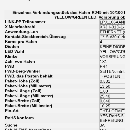
Einzelnes Verbindungsstück des Hafen-RJ45 mit 10/100 Basi
YELLOW/GREEN LED, Vorsprung oben
LINK-PP Teilnummer
LPJ1106AANL
X Mehrfachzahl
XRJH-01D-1-E11
Anwendung-Lan
ETHERNET (nic
Kontakt-Steckbereich-Überzug
““/15u/30u“ de
Kerne pro Hafen
4
Dioden
KEINE DIODEN
LED-Wahl
YELLOW/GREE
Klinke
VORSPRUNG O
Zahl von Häfen
1X1
PWB
FR4
PWB-Berg-Winkel
SEITENeintritt
PWB, das Posten behält
T-POSTEN
Paket-Höhe (Zoll)
0,531
Paket-Höhe (Millimeter)
13,50
Paket-Länge (Zoll)
1,00
Paket-Länge (Millimeter)
25,40
Paket-Breite (Zoll)
0,640
Paket-Breite (Millimeter)
16,25
Pin-Art
THT-LÖTMITTE
YES-RoHS-5 MI
RoHS konform
BEFREIUNG
Suche
JA