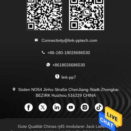
Connectivity@link-pptech.com
+86-180-18026686530
+8618026686530
link-pp7
Süden NO54 Jinhu-Straße ChenJiang-Stadt-Zhongkai-
BEZIRK Huizhou 516229 CHINA
Gute Qualität Chinas rj45 modularer Jack Lieferant.