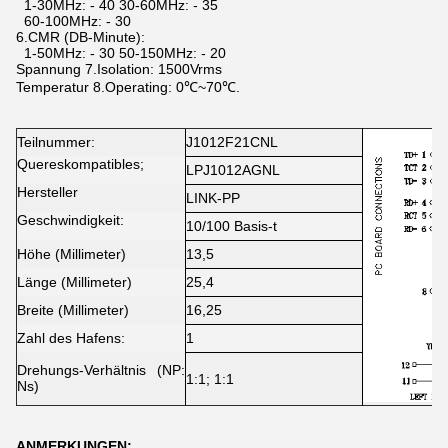
1-30MHz: - 40 30-60MHz: - 35
60-100MHz: - 30
6.CMR (DB-Minute):
1-50MHz: - 30 50-150MHz: - 20
Spannung 7.Isolation: 1500Vrms
Temperatur 8.Operating: 0℃~70℃.
Teilnummer:
J1012F21CNL
Quereskompatibles;
LPJ1012AGNL
Hersteller
LINK-PP
Geschwindigkeit:
10/100 Basis-t
Höhe (Millimeter)
13,5
Länge (Millimeter)
25,4
Breite (Millimeter)
16,25
Zahl des Hafens:
1
Drehungs-Verhältnis (NP:
1:1; 1:1
Ns)
ANMERKUNGEN: