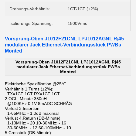
Drehungs-Verhältnis:
1CT∶1CT (±2%)
Isolierungs-Spannung:
1500Vrms
Vorsprung-Oben J1012F21CNL LPJ1012AGNL Rj45
modularer Jack Ethernet-Verbindungsstück PWBs
Monted
Vorsprung-Oben J1012F21CNL LPJ1012AGNL Rj45
modularer Jack Ethernet-Verbindungsstück PWBs
Monted
Elektrische Spezifikation @25℃
Verhältnis 1.Turns (±2%):
TX=1CT∶1CT RX=1CT∶1CT
2.OCL: Minute 350uH
@100KHz 0.1V 8mADC SCHRÄG
Verlust 3.Insertion:
1-65MHz: - 1.0dB maximal
Verlust 4.Return (DB-Minute):
1-10MHz: - 20 10-30MHz: - 16
30-60MHz: - 12 60-100MHz: - 10
5.Crosstalk (DB-Minute):