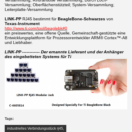
Versammlung; Rf/drahtlose Versammlung; Durch Loch-
Versammlung; Oberflächenstützteil; System-Versammlung;
Leiterplatte-Versammlung
LINK-PP
RJ45
bestimmt für
BeagleBone-Schwarzes
von
Texas-Instrument
http://www.ti.com/tool/beaglebk#0
ein preiswertes, eine offene Quelle, Gemeinschaft-gestützte eine
Entwicklungsplattform für Prozessorentwickler ARM® Cortex™-A8
und Liebhaber.
LINK-PP ------------ Der ernannte Lieferant und der Anhänger
des eingebetteten Systems für Ti
Tags:
industrielles Verbindungsstück rj45
,