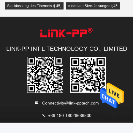
Steckfassung des Ethernets rj-45
,
modulare Steckfassungen rj45
LINK-PP INT'L TECHNOLOGY CO., LIMITED
Connectivity@link-pptech.com
+86-180-18026686530
+8618026686530