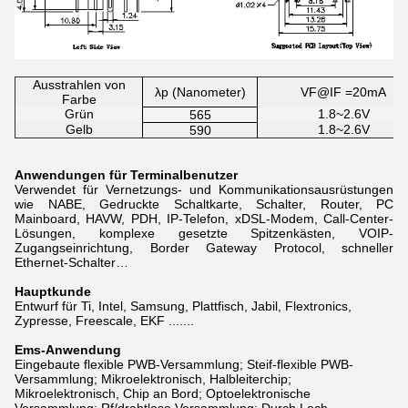
Ausstrahlen von
λp (Nanometer)
VF@IF =20mA
Farbe
Grün
1.8~2.6V
565
Gelb
1.8~2.6V
590
Anwendungen für Terminalbenutzer
Verwendet für Vernetzungs- und Kommunikationsausrüstungen
wie NABE, Gedruckte Schaltkarte, Schalter, Router, PC
Mainboard, HAVW, PDH, IP-Telefon, xDSL-Modem,
Call-Center-
Lösungen, komplexe gesetzte Spitzenkästen, VOIP-
Zugangseinrichtung, Border Gateway Protocol, schneller
Ethernet-Schalter…
Hauptkunde
Entwurf für Ti, Intel, Samsung, Plattfisch, Jabil, Flextronics,
Zypresse, Freescale, EKF .......
Ems-Anwendung
Eingebaute flexible PWB-Versammlung; Steif-flexible PWB-
Versammlung; Mikroelektronisch, Halbleiterchip;
Mikroelektronisch, Chip an Bord; Optoelektronische