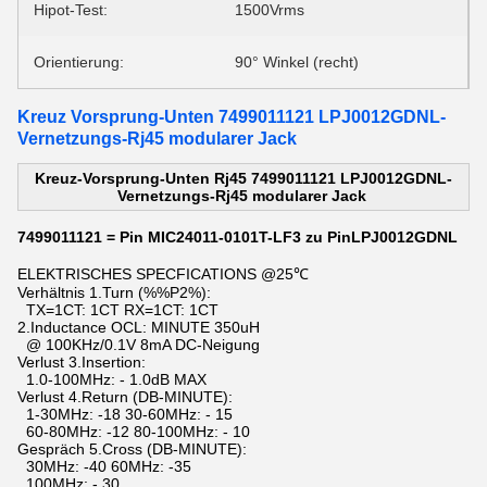
Hipot-Test:
1500Vrms
Orientierung:
90° Winkel (recht)
Kreuz Vorsprung-Unten 7499011121 LPJ0012GDNL-
Vernetzungs-Rj45 modularer Jack
Kreuz-Vorsprung-Unten Rj45 7499011121 LPJ0012GDNL-
Vernetzungs-Rj45 modularer Jack
7499011121 = Pin MIC24011-0101T-LF3 zu PinLPJ0012GDNL
ELEKTRISCHES SPECFICATIONS @25℃
Verhältnis 1.Turn (%%P2%):
TX=1CT: 1CT RX=1CT: 1CT
2.Inductance OCL: MINUTE 350uH
@ 100KHz/0.1V 8mA DC-Neigung
Verlust 3.Insertion:
1.0-100MHz: - 1.0dB MAX
Verlust 4.Return (DB-MINUTE):
1-30MHz: -18 30-60MHz: - 15
60-80MHz: -12 80-100MHz: - 10
Gespräch 5.Cross (DB-MINUTE):
30MHz: -40 60MHz: -35
100MHz: - 30