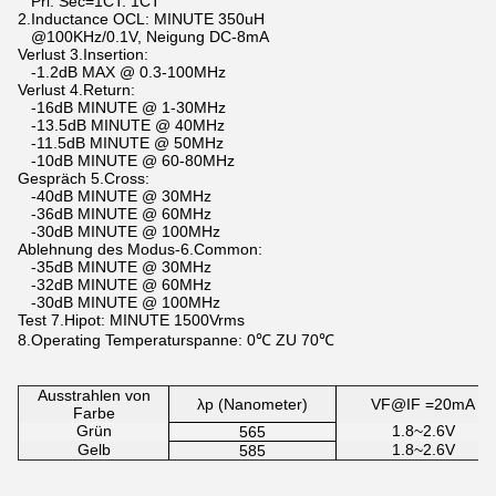
Pri: Sec=1CT: 1CT
2.Inductance OCL: MINUTE 350uH
@100KHz/0.1V, Neigung DC-8mA
Verlust 3.Insertion:
-1.2dB MAX @ 0.3-100MHz
Verlust 4.Return:
-16dB MINUTE @ 1-30MHz
-13.5dB MINUTE @ 40MHz
-11.5dB MINUTE @ 50MHz
-10dB MINUTE @ 60-80MHz
Gespräch 5.Cross:
-40dB MINUTE @ 30MHz
-36dB MINUTE @ 60MHz
-30dB MINUTE @ 100MHz
Ablehnung des Modus-6.Common:
-35dB MINUTE @ 30MHz
-32dB MINUTE @ 60MHz
-30dB MINUTE @ 100MHz
Test 7.Hipot: MINUTE 1500Vrms
8.Operating Temperaturspanne: 0℃ ZU 70℃
Ausstrahlen von
λp (Nanometer)
VF@IF =20mA
Farbe
Grün
1.8~2.6V
565
Gelb
1.8~2.6V
585