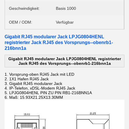
Geschwindigkeit:
Basis 1000
OEM / ODM:
Verfügbar
Gigabit RJ45 modularer Jack LPJG0804HENL
registrierter Jack RJ45 des Vorsprungs--obenrb1-
216bnn1a
Gigabit RJ45 modularer Jack LPJG0804HENL registrierter
Jack RJ45 des Vorsprungs--obenrb1-216bnn1a
1.
Vorsprung-oben RJ45 Jack mit LED
2. 1X1 Hafen RJ45 Jack
3.
Gigabit RJ45 modularer Jack
4.
IP-Telefon, xDSL-Modem RJ45 Jack
5.
LPJG0804HENL PIN ZU PIN RB1-216BNN1A
6.
Maß: 15.93X21.25X13.30MM