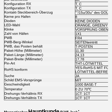
Konfiguration RX
T, C
Konfiguration TX
T, C
Kontakt-Steckbereich-Überzug
““/15u/30u“ des GOLD
Kerne pro Hafen
8
Dioden
KEINE DIODEN
LED-Wahl
ORANGE, GREEN/YE
Klinke
VORSPRUNG OBEN
Zahl von Häfen
1X1
PWB
FR4
PWB-Berg-Winkel
SEITENeintritt
PWB, das Posten behält
T-POSTEN
Paket-Höhe (Millimeter)
11,30
Paket-Länge (Millimeter)
24,13
Paket-Breite (Millimeter)
17,78
Pin-Art
THT-LÖTMITTEL
YES-RoHS-5 MIT FÜH
RoHS konform
LÖTMITTEL-BEFREI
Suche
JA
Schild EMS-Vorsprünge
MIT
Geschwindigkeit
1000 BASE-T
Temperatur
0 ZU 70℃
Drehungs-Verhältnis RX
1CT: 1CT
Drehungs-Verhältnis TX
1CT: 1CT
Hauptkunde
: