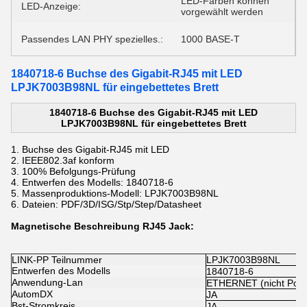
LED-Farben können
LED-Anzeige:
vorgewählt werden
Passendes LAN PHY spezielles.:
1000 BASE-T
1840718-6 Buchse des Gigabit-RJ45 mit LED
LPJK7003B98NL für eingebettetes Brett
1840718-6 Buchse des Gigabit-RJ45 mit LED
LPJK7003B98NL für eingebettetes Brett
1.
Buchse des Gigabit-RJ45 mit LED
2. IEEE802.3af konform
3. 100% Befolgungs-Prüfung
4. Entwerfen des Modells: 1840718-6
5. Massenproduktions-Modell: LPJK7003B98NL
6. Dateien: PDF/3D/ISG/Stp/Step/Datasheet
Magnetische
Beschreibung
RJ45 Jack
:
LINK-PP Teilnummer
LPJK7003B98NL
Entwerfen des Modells
1840718-6
Anwendung-Lan
ETHERNET (nicht PoE
AutomDX
JA
Bst-Stromkreis
JA