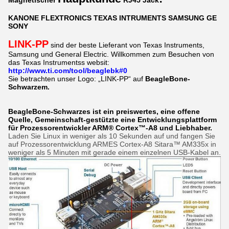
Magnetischer
RJ45 Jack
KANONE FLEXTRONICS TEXAS INTRUMENTS SAMSUNG GE
SONY
LINK-PP
sind der beste Lieferant von Texas Instruments,
Samsung und General Electric. Willkommen zum Besuchen von
das Texas Instrumentss websit:
http://www.ti.com/tool/beaglebk#0
Sie betrachten unser Logo: „LINK-PP“ auf
BeagleBone-
Schwarzem.
BeagleBone-Schwarzes ist ein preiswertes, eine offene
Quelle, Gemeinschaft-gestützte eine Entwicklungsplattform
für Prozessorentwickler ARM® Cortex™-A8 und Liebhaber.
Laden Sie Linux in weniger als 10 Sekunden auf und fangen Sie
auf Prozessorentwicklung ARMES Cortex-A8 Sitara™ AM335x in
weniger als 5 Minuten mit gerade einem einzelnen USB-Kabel an.