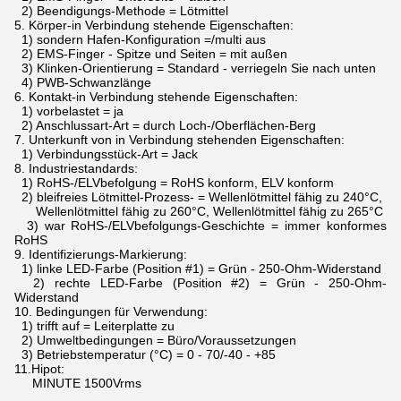
2) Beendigungs-Methode = Lötmittel
5.
Körper-in Verbindung stehende Eigenschaften:
1) sondern Hafen-Konfiguration =/multi aus
2) EMS-Finger - Spitze und Seiten = mit außen
3) Klinken-Orientierung = Standard - verriegeln Sie nach unten
4) PWB-Schwanzlänge
6.
Kontakt-in Verbindung stehende Eigenschaften:
1) vorbelastet = ja
2) Anschlussart-Art = durch Loch-/Oberflächen-Berg
7.
Unterkunft von in Verbindung stehenden Eigenschaften:
1) Verbindungsstück-Art = Jack
8.
Industriestandards:
1) RoHS-/ELVbefolgung = RoHS konform, ELV konform
2) bleifreies Lötmittel-Prozess- = Wellenlötmittel fähig zu 240°C,
Wellenlötmittel fähig zu 260°C, Wellenlötmittel fähig zu 265°C
3) war RoHS-/ELVbefolgungs-Geschichte = immer konformes
RoHS
9.
Identifizierungs-Markierung:
1) linke LED-Farbe (Position #1) = Grün - 250-Ohm-Widerstand
2) rechte LED-Farbe (Position #2) = Grün - 250-Ohm-
Widerstand
10.
Bedingungen für Verwendung:
1) trifft auf = Leiterplatte zu
2) Umweltbedingungen = Büro/Voraussetzungen
3) Betriebstemperatur (°C) = 0 - 70/-40 - +85
11.Hipot:
MINUTE 1500Vrms