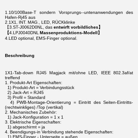
1.10/100Base-T
sondern Vorsprungs--untenanwendungen des
Hafen-Rj45
aus
2.1X1, INT. MAG., LED, RÜCKklinke
【3.ST-J0062D0NL, das
entwirft vorbildliches】
【
4.LPJ0040DNL
Massenproduktions-Modell】
4.LED optional, EMS-Finger optional.
Beschreibung
1X1-Tab-down RJ45 Magjack mit/ohne LED, IEEE 802.3af/at
treffend
1.
Produkt-Art Eigenschaften:
1) Produkt-Art = Verbindungsstück
2) Jack-Art = RJ45
3) Profil = Standard
4) PWB-Montage-Orientierung = Eintritt des Seiten-Eintritts-
(rechtwinkliges) /Top (vertikal)
2.
Mechanisches Zubehör:
1) Jack-Konfiguration = 1 x 1
3.
Elektrische Eigenschaften:
1) abgeschirmt = ja
4.
Beendigungs-in Verbindung stehende Eigenschaften:
1) EMS-Finger - Unterseite = außen