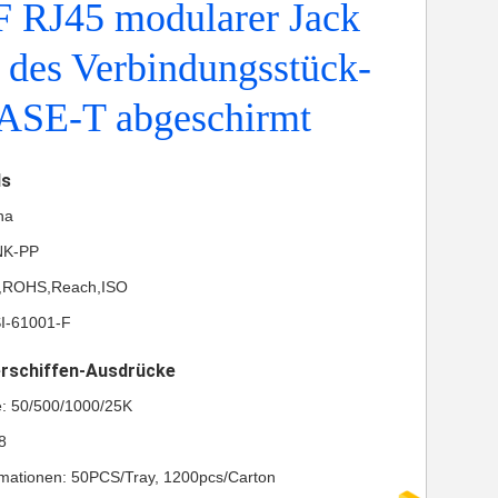
F RJ45 modularer Jack
 des Verbindungsstück-
ASE-T abgeschirmt
ls
na
NK-PP
UL,ROHS,Reach,ISO
I-61001-F
erschiffen-Ausdrücke
e: 50/500/1000/25K
8
mationen: 50PCS/Tray, 1200pcs/Carton