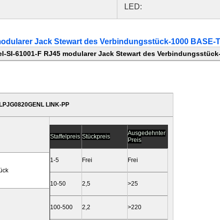
LED:
modularer Jack Stewart des Verbindungsstück-1000 BASE-
l-SI-61001-F RJ45 modularer Jack Stewart des Verbindungsstüc
= LPJG0820GENL LINK-PP
Ausgedehnter
Staffelpreis
Stückpreis
Preis
1-5
Frei
Frei
ück
10-50
2,5
>25
100-500
2,2
>220