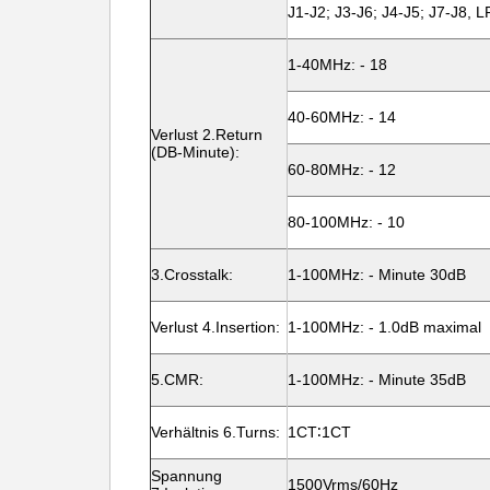
J1-J2; J3-J6; J4-J5; J7-J8, LP
1-40MHz: - 18
40-60MHz: - 14
Verlust 2.Return
(DB-Minute):
60-80MHz: - 12
80-100MHz: - 10
3.Crosstalk:
1-100MHz: - Minute 30dB
Verlust 4.Insertion:
1-100MHz: - 1.0dB maximal
5.CMR:
1-100MHz: - Minute 35dB
Verhältnis 6.Turns:
1CT∶1CT
Spannung
1500Vrms/60Hz