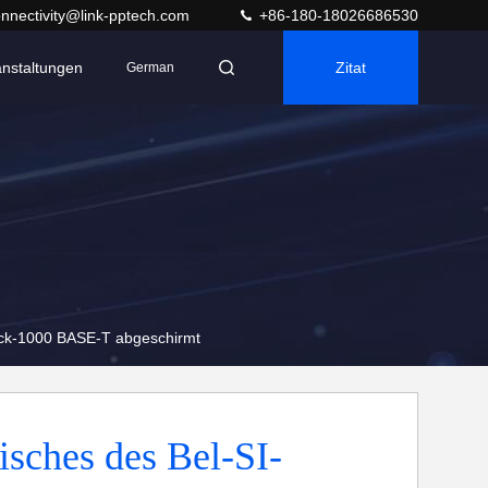
nnectivity@link-pptech.com
+86-180-18026686530
anstaltungen
Zitat
German
ück-1000 BASE-T abgeschirmt
sches des Bel-SI-