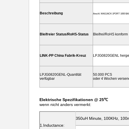
Beschreibung
Anschl. MAGJACK 1PORT 1000 BA
Bleifreier Status/RoHS-Status
Bleifrei/RoHS konform
LINK-PP China Fabrik-Kreuz
LPJG0820GENL hergest
LPJG0820GENL-Quantität
50.000 PCS
verfügbar
oder 4 Wochen versend
Elektrische Spezifikationen @ 25℃
wenn nicht anders vermerkt:
350uH Minute, 100KHz, 10
1.Inductance: