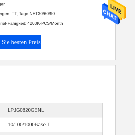
ger
ngen: TT, Tage NET30/60/90
rial-Fähigkeit: 4200K-PCS/Month
 Sie besten Preis
LPJG0820GENL
10/100/1000Base-T