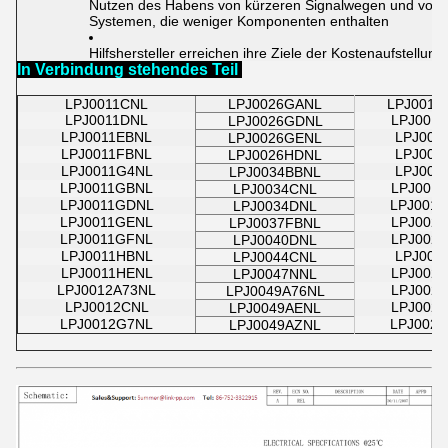
Nutzen des Habens von kürzeren Signalwegen und von 
Systemen, die weniger Komponenten enthalten
Hilfshersteller erreichen ihre Ziele der Kostenaufstellung
In Verbindung stehendes Teil
LPJ0011CNL
LPJ0026GANL
LPJ0014
LPJ0011DNL
LPJ001
LPJ0026GDNL
LPJ0011EBNL
LPJ001
LPJ0026GENL
LPJ0011FBNL
LPJ001
LPJ0026HDNL
LPJ0011G4NL
LPJ001
LPJ0034BBNL
LPJ0011GBNL
LPJ001
LPJ0034CNL
LPJ0011GDNL
LPJ001
LPJ0034DNL
LPJ0011GENL
LPJ002
LPJ0037FBNL
LPJ0011GFNL
LPJ002
LPJ0040DNL
LPJ0011HBNL
LPJ002
LPJ0044CNL
LPJ0011HENL
LPJ002
LPJ0047NNL
LPJ0012A73NL
LPJ002
LPJ0049A76NL
LPJ0012CNL
LPJ002
LPJ0049AENL
LPJ0012G7NL
LPJ002
LPJ0049AZNL