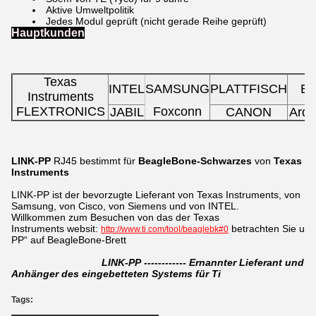
Aktive Umweltpolitik
Jedes Modul geprüft (nicht gerade Reihe geprüft)
Hauptkunden
Texas
INTEL
SAMSUNG
PLATTFISCH
E
Instruments
FLEXTRONICS
Foxconn
JABIL
CANON
Ardu
LINK-PP
RJ45
bestimmt für
BeagleBone-Schwarzes
von
Texas
Instruments
LINK-PP ist der bevorzugte Lieferant von Texas Instruments, von
Samsung, von Cisco, von Siemens und von INTEL.
Willkommen zum Besuchen von das der Texas
Instruments websit:
betrachten Sie uns
http://www.ti.com/tool/beaglebk#0
PP“ auf BeagleBone-Brett
LINK-PP ------------ Ernannter Lieferant und
Anhänger des eingebetteten Systems für Ti
Tags: