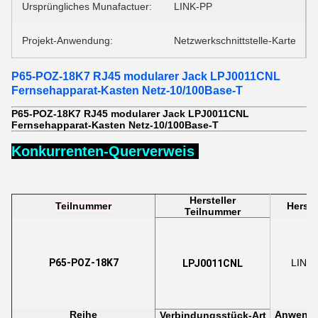
Ursprüngliches Munafactuer:
LINK-PP
Projekt-Anwendung:
Netzwerkschnittstelle-Karte
P65-POZ-18K7 RJ45 modularer Jack LPJ0011CNL
Fernsehapparat-Kasten Netz-10/100Base-T
P65-POZ-18K7 RJ45 modularer Jack LPJ0011CNL
Fernsehapparat-Kasten Netz-10/100Base-T
Konkurrenten-Querverweis
Hersteller
Teilnummer
Herste
Teilnummer
P65-POZ-18K7
LINK
LPJ0011CNL
Reihe
Anwend
Verbindungsstück-Art