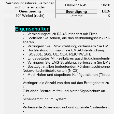
Verbindungsstücke, verbindet
LINK-PP Rj45
10/100
sich untereinander
Orientierung
LED-F
Beendigung
90° Winkel (recht)
Lötmittel
Kei
Eigenschaften
Verbindungsstück RJ-45 integriert mit Filter
Sortieren Sie selben, die das Verbindungsstück RJ-
sparen
Verringern Sie EMS-Strahlung, verbessern Sie EMS-L
Hochleistung für
maximale EMS-Unterdrückung.
ISO9001, SGS, UL, CER, REICHWEITE
Eingebettetes Mini-zelluläres ausdrücklichmodemfrom
Verringern Sie EMS-Strahlung, verbessern Sie EMS-L
Bestätigt
in
allen bedeutenden Fördermaschinennetz
Netzwerkschnittstellekarten (NICS),
Multi-Hafen und stapelbare Konfigurationen (Throug
Verringert die Anzahl von den auf das Brett gesetzt zu
Gibt oben Brettraum frei und bietet Signalschutz an
Schalldämpfung im System
Verbesserte Zuverlässigkeit und optimale Systemleistun