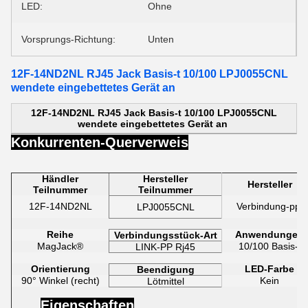
LED:
Ohne
Vorsprungs-Richtung:
Unten
12F-14ND2NL RJ45 Jack Basis-t 10/100 LPJ0055CNL
wendete eingebettetes Gerät an
12F-14ND2NL RJ45 Jack Basis-t 10/100 LPJ0055CNL
wendete eingebettetes Gerät an
Konkurrenten-Querverweis
Händler
Hersteller
Hersteller
Teilnummer
Teilnummer
12F-14ND2NL
Verbindung-pp.
LPJ0055CNL
Reihe
Anwendungen
Verbindungsstück-Art
MagJack®
10/100 Basis-t
LINK-PP Rj45
Orientierung
LED-Farbe
Beendigung
90° Winkel (recht)
Kein
Lötmittel
Eigenschaften