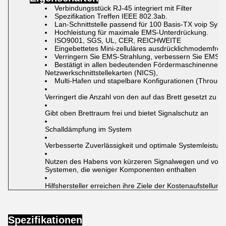
Verbindungsstück RJ-45 integriert mit Filter
Spezifikation Treffen IEEE 802.3ab.
Lan-Schnittstelle passend für 100 Basis-TX
voip Syst
Hochleistung für
maximale EMS-Unterdrückung.
ISO9001, SGS, UL, CER, REICHWEITE
Eingebettetes Mini-zelluläres ausdrücklichmodemfrom
Verringern Sie EMS-Strahlung, verbessern Sie EMS-
Bestätigt
in
allen bedeutenden Fördermaschinennetz
Netzwerkschnittstellekarten (NICS),
Multi-Hafen und stapelbare Konfigurationen (Throug
Verringert die Anzahl von den auf das Brett gesetzt zu
Gibt oben Brettraum frei und bietet Signalschutz an
Schalldämpfung im System
Verbesserte Zuverlässigkeit und optimale Systemleistun
Nutzen des Habens von kürzeren Signalwegen und von 
Systemen, die weniger Komponenten enthalten
Hilfshersteller erreichen ihre Ziele der Kostenaufstellung
Spezifikationen