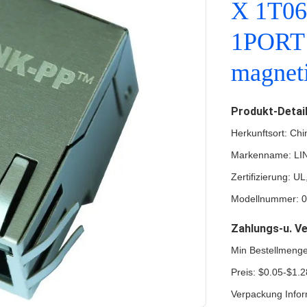
X 1T06
1PORT 
magnet
Produkt-Detai
Herkunftsort: Chi
Markenname: LI
Zertifizierung: 
Modellnummer: 
Zahlungs-u. V
Min Bestellmeng
Preis: $0.05-$1.2
Verpackung Infor