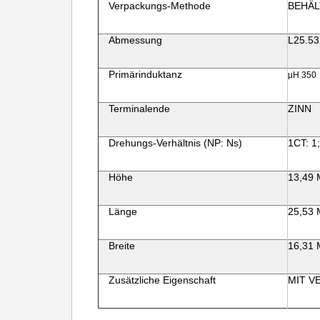
Verpackungs-Methode
BEHÄL
Abmessung
L25.53
Primärinduktanz
µH 350
Terminalende
ZINN
Drehungs-Verhältnis (NP: Ns)
1CT: 1;
Höhe
13,49 M
Länge
25,53 M
Breite
16,31 M
Zusätzliche Eigenschaft
MIT V