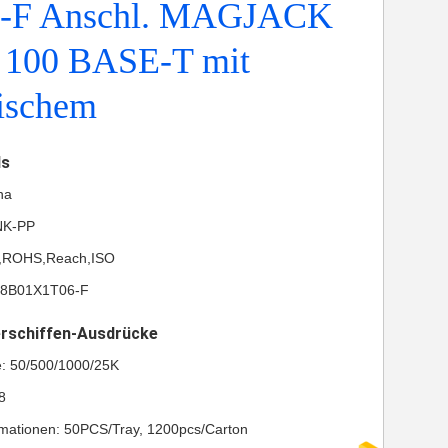
-F Anschl. MAGJACK
100 BASE-T mit
ischem
ls
na
NK-PP
UL,ROHS,Reach,ISO
08B01X1T06-F
erschiffen-Ausdrücke
e: 50/500/1000/25K
8
mationen: 50PCS/Tray, 1200pcs/Carton