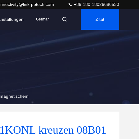
nnectivity@link-pptech.com
+86-180-18026686530
anstaltungen
Zitat
German
 magnetischem
1KONL kreuzen 08B01