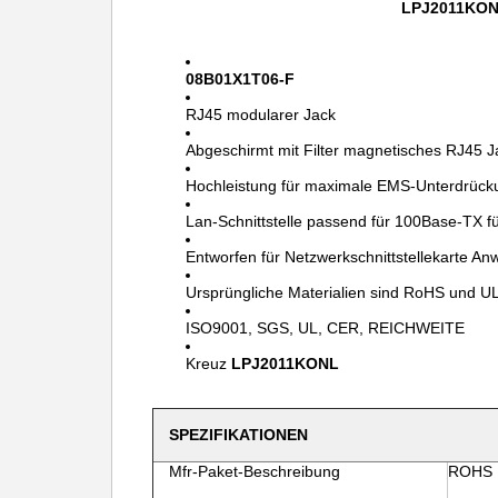
LPJ2011KONL
08B01X1T06-F
RJ45 modularer Jack
Abgeschirmt mit Filter magnetisches RJ45 Ja
Hochleistung für maximale EMS-Unterdrück
Lan-Schnittstelle passend für 100Base-TX 
Entworfen für Netzwerkschnittstellekarte A
Ursprüngliche Materialien sind RoHS und UL
ISO9001, SGS, UL, CER, REICHWEITE
Kreuz
LPJ2011KONL
SPEZIFIKATIONEN
Mfr-Paket-Beschreibung
ROHS