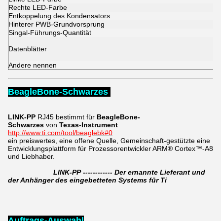
Rechte LED-Farbe
Entkoppelung des Kondensators
Hinterer PWB-Grundvorsprung
Singal-Führungs-Quantität
Datenblätter
Andere nennen
BeagleBone-Schwarzes
LINK-PP
RJ45
bestimmt für
BeagleBone-
Schwarzes
von
Texas-Instrument
http://www.ti.com/tool/beaglebk#0
ein preiswertes, eine offene Quelle, Gemeinschaft-gestützte eine
Entwicklungsplattform für Prozessorentwickler ARM® Cortex™-A8
und Liebhaber.
LINK-PP ------------ Der ernannte Lieferant und
der Anhänger des eingebetteten Systems für Ti
Auftrags-Auswahl