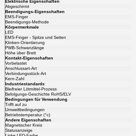
Elektrische Eigenschaften
Abgeschirmt
Beendigungs-Eigenschaften
EMS-Finger
Beendigungs-Methode
Körpermerkmale
LED
EMS-Finger - Spitze und Seiten
Klinken-Orientierung
PWB-Schwanzlänge
Höhe über Brett
Kontakt-Eigenschaften
Vorbelastet
Anschlussart-Art
Verbindungsstück-Art
Kern-Zahl
Industriestandards
Bleifreier Lötmittel-Prozess
Befolgungs-Geschichte RoHS/ELV
Bedingungen für Verwendung
Trifft auf zu
Umweltbedingungen
Betriebstemperatur (°c)
Andere Eigenschaften
Magnetischer Kreis
Statusanzeige
Linke LED-Farbe