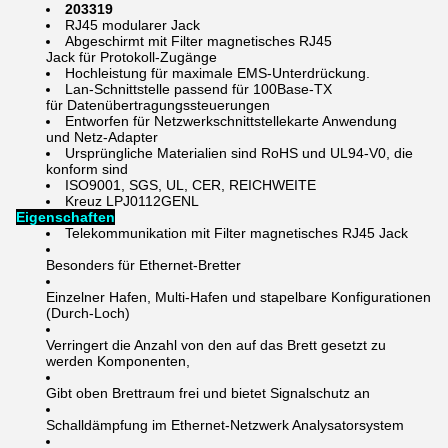
203319
RJ45 modularer Jack
Abgeschirmt mit Filter magnetisches RJ45
Jack für Protokoll-Zugänge
Hochleistung für maximale EMS-Unterdrückung.
Lan-Schnittstelle passend für 100Base-TX
für Datenübertragungssteuerungen
Entworfen für Netzwerkschnittstellekarte Anwendung
und Netz-Adapter
Ursprüngliche Materialien sind RoHS und UL94-V0, die
konform sind
ISO9001, SGS, UL, CER, REICHWEITE
Kreuz LPJ0112GENL
Eigenschaften
Telekommunikation mit Filter magnetisches RJ45 Jack
Besonders für Ethernet-Bretter
Einzelner Hafen, Multi-Hafen und stapelbare Konfigurationen
(Durch-Loch)
Verringert die Anzahl von den auf das Brett gesetzt zu
werden Komponenten,
Gibt oben Brettraum frei und bietet Signalschutz an
Schalldämpfung im Ethernet-Netzwerk Analysatorsystem