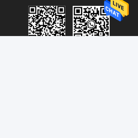
Connectivity@link-pptech.com
+86-180-18026686530
+8618026686530
link-pp7
Süden NO54 Jinhu-Straße ChenJiang-Stadt-Zhongkai-
BEZIRK Huizhou 516229 CHINA