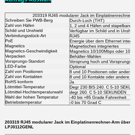
203319 RJ45 modularer Jack im Einplatinenrechne
Schreiben Sie PWB-Berg
Durch-Loch (THT)
Zahl von Häfen
1, 2 und 4 Häfen und stapelbares 
Schild und Unshield
Verfügbar im Schild und in Unshie
Verbindungsstück-Art
RJ45
PoE
Energie über dem Ethernet integr
Magnetics
Magnetisches integriertes
Magnetics-Geschwindigkeit
Magnetics 10/100Mbps oder 100
Verpacken
Behälter-Wahlen
Vorsprungs-Standort
Vorsprung hoch und Vorsprungs-
LED-Farbe
Optional
Zahl von Positionen
8 und 10 Positionen oder andere
Zahl von Kontakten
8 und 10 Kontakte oder andere
RoHS konform
Ja
Lötmittel-Temperatur
Degr 230 BIS 240. C 5-10 SEKU
Lötmittel-Hochtemperaturwahl
degr 260. C 5-10 SEKUNDEN
Wahl der hohen Temperatur
-40 bis +85 Grade Fahrenheit
Betriebstemperatur
-0 bis 70 Grad C
203319 RJ45 modularer Jack im Einplatinenrechner-Arm über
LPJ0112GENL