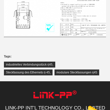
Tags:
industrielles Verbindungsstück rj45
,
Steckfassung des Ethernets rj-45
,
modulare Steckfassungen rj45
LINK-PP INT'L TECHNOLOGY CO., LIMITED