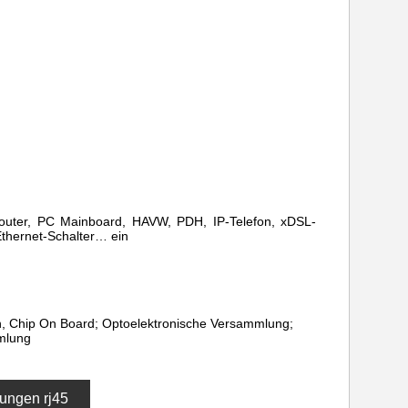
 Router, PC Mainboard, HAVW, PDH, IP-Telefon, xDSL-
thernet-Schalter… ein
ch, Chip On Board; Optoelektronische Versammlung;
mlung
ungen rj45