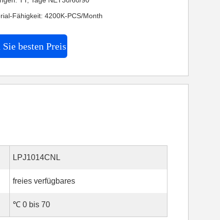
ngen: TT, Tage NET30/60/90
rial-Fähigkeit: 4200K-PCS/Month
 Sie besten Preis
LPJ1014CNL
freies verfügbares
℃ 0 bis 70