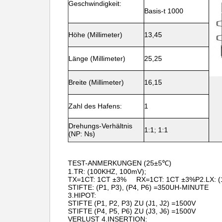
Geschwindigkeit:
Basis-t 1000
Höhe (Millimeter)
13,45
Länge (Millimeter)
25,25
Breite (Millimeter)
16,15
Zahl des Hafens:
1
Drehungs-Verhältnis
1:1; 1:1
(NP: Ns)
TEST-ANMERKUNGEN (25±5℃)
1.TR: (100KHZ, 100mV);
TX=1CT: 1CT ±3% RX=1CT: 1CT ±3%P2.LX: (1
STIFTE: (P1, P3), (P4, P6) =350UH-MINUTE
3.HIPOT:
STIFTE (P1, P2, P3) ZU (J1, J2) =1500V
STIFTE (P4, P5, P6) ZU (J3, J6) =1500V
VERLUST 4.INSERTION: