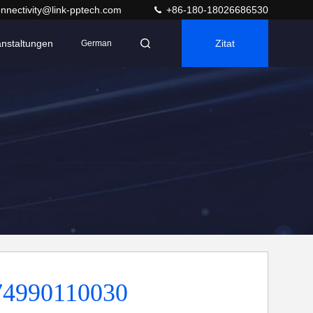
nnectivity@link-pptech.com
+86-180-18026686530
anstaltungen
Zitat
German
74990110030