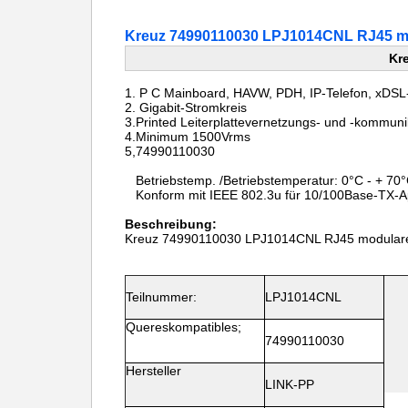
Kreuz 74990110030 LPJ1014CNL RJ45 mo
Kr
1.
P C Mainboard, HAVW, PDH, IP-Telefon, xD
2. Gigabit-Stromkreis
3.Printed Leiterplattevernetzungs- und -kommun
4.Minimum 1500Vrms
5,74990110030
Betriebstemp. /Betriebstemperatur: 0°C - + 70
Konform mit IEEE 802.3u für 10/100Base-TX-Ap
Beschreibung:
Kreuz 74990110030 LPJ1014CNL RJ45 modulare
Teilnummer:
LPJ1014CNL
Quereskompatibles;
74990110030
Hersteller
LINK-PP