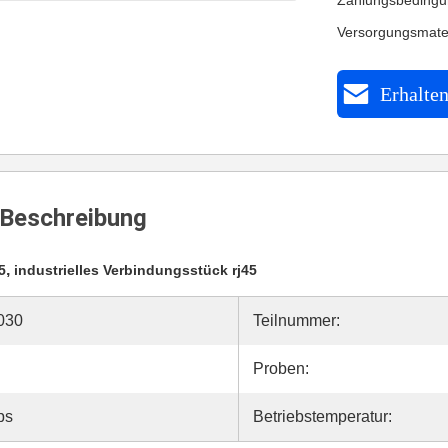
Zahlungsbedingu
Versorgungsmate
Erhalten
Beschreibung
,
5
industrielles Verbindungsstück rj45
030
Teilnummer:
Proben:
ps
Betriebstemperatur: