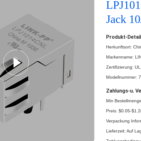
LPJ101
Jack 1
Produkt-Detai
Herkunftsort: Chi
Markenname: LI
Zertifizierung: 
Modellnummer: 
Zahlungs-u. V
Min Bestellmeng
Preis: $0.05-$1.2
Verpackung Infor
Lieferzeit: Auf La