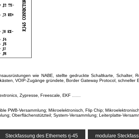
onsausrüstungen wie NABE,
stellte
gedruckte Schaltkarte, Schalter,
ästen, VOIP-Zugänge gründete, Border Gateway Protocol, schneller E
lextronics, Zypresse, Freescale, EKF .......
xible PWB-Versammlung; Mikroelektronisch, Flip Chip; Mikroelektronis
ung; Oberflächenstützteil; System-Versammlung; Leiterplatte-Versam
Steckfassung des Ethernets rj-45
modulare Steckfass