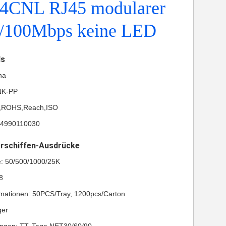
4CNL RJ45 modularer
0/100Mbps keine LED
ls
na
NK-PP
UL,ROHS,Reach,ISO
74990110030
erschiffen-Ausdrücke
e: 50/500/1000/25K
8
mationen: 50PCS/Tray, 1200pcs/Carton
ger