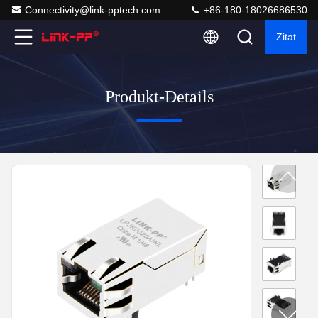
Connectivity@link-pptech.com
+86-180-18026686530
Zitat
Produkt-Details