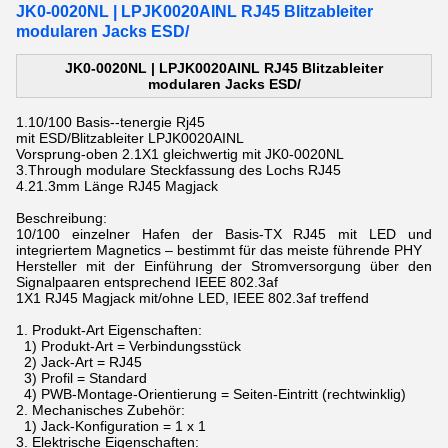
JK0-0020NL | LPJK0020AINL RJ45 Blitzableiter
modularen Jacks ESD/
JK0-0020NL | LPJK0020AINL RJ45 Blitzableiter
modularen Jacks ESD/
1.10/100
Basis--tenergie Rj45
mit
ESD/Blitzableiter LPJK0020AINL
Vorsprung-oben
2.1X1
gleichwertig mit
JK0-0020NL
3.Through
modulare Steckfassung des
Lochs
RJ45
4.21.3mm Länge
RJ45 Magjack
Beschreibung:
10/100 einzelner Hafen der Basis-TX RJ45 mit LED und
integriertem Magnetics – bestimmt für das meiste führende PHY
Hersteller mit der Einführung der Stromversorgung über den
Signalpaaren entsprechend IEEE 802.3af
1X1 RJ45 Magjack mit/ohne LED, IEEE 802.3af treffend
1.
Produkt-Art Eigenschaften:
1) Produkt-Art = Verbindungsstück
2) Jack-Art = RJ45
3) Profil = Standard
4) PWB-Montage-Orientierung = Seiten-Eintritt (rechtwinklig)
2.
Mechanisches Zubehör:
1) Jack-Konfiguration = 1 x 1
3.
Elektrische Eigenschaften: