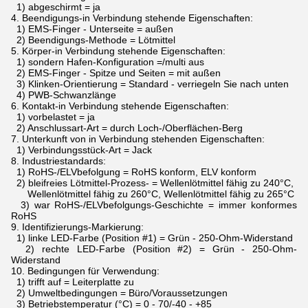
1) abgeschirmt = ja
4.
Beendigungs-in Verbindung stehende Eigenschaften:
1) EMS-Finger - Unterseite = außen
2) Beendigungs-Methode = Lötmittel
5.
Körper-in Verbindung stehende Eigenschaften:
1) sondern Hafen-Konfiguration =/multi aus
2) EMS-Finger - Spitze und Seiten = mit außen
3) Klinken-Orientierung = Standard - verriegeln Sie nach unten
4) PWB-Schwanzlänge
6.
Kontakt-in Verbindung stehende Eigenschaften:
1) vorbelastet = ja
2) Anschlussart-Art = durch Loch-/Oberflächen-Berg
7.
Unterkunft von in Verbindung stehenden Eigenschaften:
1) Verbindungsstück-Art = Jack
8.
Industriestandards:
1) RoHS-/ELVbefolgung = RoHS konform, ELV konform
2) bleifreies Lötmittel-Prozess- = Wellenlötmittel fähig zu 240°C,
Wellenlötmittel fähig zu 260°C, Wellenlötmittel fähig zu 265°C
3) war RoHS-/ELVbefolgungs-Geschichte = immer konformes
RoHS
9.
Identifizierungs-Markierung:
1) linke LED-Farbe (Position #1) = Grün - 250-Ohm-Widerstand
2) rechte LED-Farbe (Position #2) = Grün - 250-Ohm-
Widerstand
10.
Bedingungen für Verwendung:
1) trifft auf = Leiterplatte zu
2) Umweltbedingungen = Büro/Voraussetzungen
3) Betriebstemperatur (°C) = 0 - 70/-40 - +85