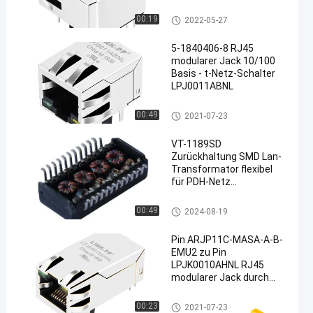
Magnetisches RJ45 Jack
00:19
2022-05-27
5-1840406-8 RJ45
modularer Jack 10/100
Basis - t-Netz-Schalter
LPJ0011ABNL
en
rj45 modularer Jack
00:49
2021-07-23
VT-1189SD
Zurückhaltung SMD Lan-
Transformator flexibel
für PDH-Netz
LP82440ANL
Getrennte magnetische Trans
00:49
2024-08-19
formatoren
Pin ARJP11C-MASA-A-B-
EMU2 zu Pin
LPJK0010AHNL RJ45
modularer Jack durch
Loch
rj45 modularer Jack
00:23
2021-07-23