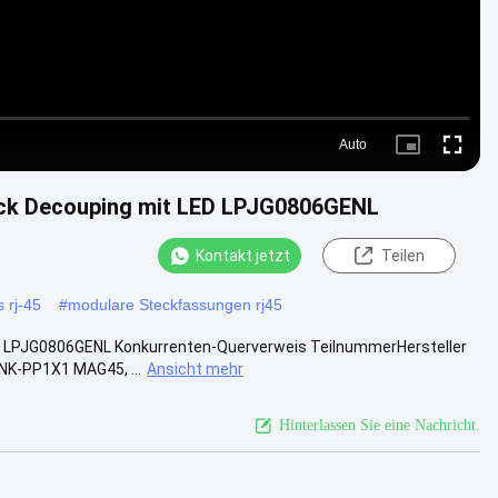
Auto
Picture-
Fullscre
in-
Picture
ck Decouping mit LED LPJG0806GENL
Kontakt jetzt
Teilen
 rj-45
#
modulare Steckfassungen rj45
s LPJG0806GENL Konkurrenten-Querverweis TeilnummerHersteller
K-PP1X1 MAG45, ...
Ansicht mehr
Hinterlassen Sie eine Nachricht.