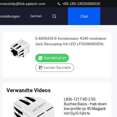
nnectivity@link-pptech.com
+86-180-18026686530
anstaltungen
Zitat
German
5-6605433-8 Kondensator RJ45 modularer
Jack Decouping mit LED LPJG0806GENL
Kontakt jetzt
Lernen Sie mehr
Verwandte Videos
L836-121T-KD 2.5G
Buchse Basis--ttab down
low profile rjs 45 Magjack
mit Gy/G führte