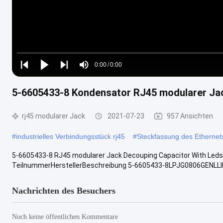
Loaded
:
0%
0:00
/
0:00
Play
Play
Play
Mute
Current
Duration
next
next
5-6605433-8 Kondensator RJ45 modularer Ja
Time
rj45 modularer Jack
2021-07-23
957 Ansichten
#
industrielles Verbindungsstück rj45
#
Steckfassung des Ethernets
5-6605433-8 RJ45 modularer Jack Decouping Capacitor With Led
TeilnummerHerstellerBeschreibung 5-6605433-8LPJG0806GENLLIN
Nachrichten des Besuchers
Noch keine öffentlichen Kommentare