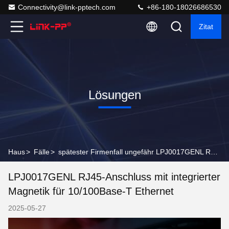
Connectivity@link-pptech.com
+86-180-18026686530
Zitat
Lösungen
Haus
>
Fälle
>
spätester Firmenfall ungefähr LPJ0017GENL RJ45-Anschluss mit integrierter Magnetik für 10/100Base-T Ethernet
LPJ0017GENL RJ45-Anschluss mit integrierter
Magnetik für 10/100Base-T Ethernet
2025-05-27