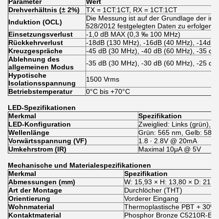
Parameter
Wert
Drehverhältnis (± 2%)
TX = 1CT:1CT, RX = 1CT:1CT
Die Messung ist auf der Grundlage der in 
Induktion (OCL)
528/2012 festgelegten Daten zu erfolgen.
Einsetzungsverlust
-1,0 dB MAX (0,3 ‰ 100 MHz)
Rückkehrverlust
-18dB (130 MHz), -16dB (40 MHz), -14dB 
Kreuzgespräche
-45 dB (30 MHz), -40 dB (60 MHz), -35 dB
Ablehnung des
-35 dB (30 MHz), -30 dB (60 MHz), -25 dB
allgemeinen Modus
Hypotische
1500 Vrms
Isolationsspannung
Betriebstemperatur
0°C bis +70°C
LED-Spezifikationen
Merkmal
Spezifikation
LED-Konfiguration
Zweiglied: Links (grün), re
Wellenlänge
Grün: 565 nm, Gelb: 585
Vorwärtsspannung (VF)
1.8 ∙ 2.8V @ 20mA
Umkehrstrom (IR)
Maximal 10μA @ 5V
Mechanische und Materialespezifikationen
Merkmal
Spezifikation
Abmessungen (mm)
W: 15,93 × H: 13,80 × D: 21.2
Art der Montage
Durchlöcher (THT)
Orientierung
Vorderer Eingang
Wohnmaterial
Thermoplastische PBT + 30% 
Kontaktmaterial
Phosphor Bronze C5210R-EH 