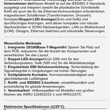
Unternehmen der
Dieses Modell ist auf die IEEE802.3-Standards
ausgelegt und integriert sowohl die physikalische Schnittstelle
RJ45 als auch die für die Ethernet-Kommunikation erforderlichen
magnetischen Schaltkreise (Transformatoren, Drosseln).
Konzipiert
Doppel-LED-Anzeiger
(Grün und Gelb) und
durchlöchriges Anbringen, wird dieser kompakte und robuste
Steckverbinder in SOHO-Netzwerkgeräten, LAN-on-Motherboard
(LOM) -Designs, Ethernet-Switches,und industrielle Steuerungen.
Wesentliche Merkmale
Integrierte 10/100Base-T-Magnetik
¢ Sparen Sie Platz auf
dem PCB, reduzieren Sie die Anzahl der Komponenten und
vereinfachen Sie das Layout.
Doppel-LED-Anzeiger
Grün (565 nm) für den
Verbindungsstatus, Gelb (585 nm) für die Aktivitätsanzeige.
Eingebettete EMI-Schutzvorrichtung
- Sicherstellung der
Signalintegrität in Umgebungen mit hohen Störungen.
Goldplattierte Kontakte
- Korrosionsbeständigkeit und
gleichbleibende Leitfähigkeit
RoHS- und IEEE802.3-konform
- umweltfreundlich und
protokollartig für globale Anwendungen.
Vereinbarkeit
- Vollkompatibel mit Modellen von großen
Marken wie XWRJ-1104D1015-1 und HR911157C.
Elektrische Spezifikationen (@25°C)