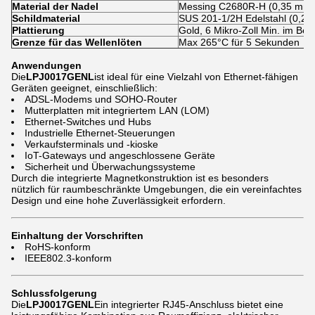
Material der Nadel
Messing C2680R-H (0,35 mm 
Schildmaterial
SUS 201-1/2H Edelstahl (0,2 
Plattierung
Gold, 6 Mikro-Zoll Min. im Be
Grenze für das Wellenlöten
Max 265°C für 5 Sekunden
Anwendungen
Die
LPJ0017GENL
ist ideal für eine Vielzahl von Ethernet-fähigen
Geräten geeignet, einschließlich:
ADSL-Modems und SOHO-Router
Mutterplatten mit integriertem LAN (LOM)
Ethernet-Switches und Hubs
Industrielle Ethernet-Steuerungen
Verkaufsterminals und -kioske
IoT-Gateways und angeschlossene Geräte
Sicherheit und Überwachungssysteme
Durch die integrierte Magnetkonstruktion ist es besonders
nützlich für raumbeschränkte Umgebungen, die ein vereinfachtes
Design und eine hohe Zuverlässigkeit erfordern.
Einhaltung der Vorschriften
RoHS-konform
IEEE802.3-konform
Schlussfolgerung
Die
LPJ0017GENL
Ein integrierter RJ45-Anschluss bietet eine